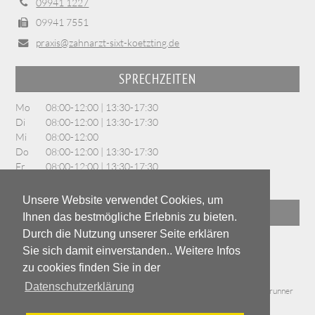
09941 1227
09941 7551
praxis@zahnarzt-sixt-koetzting.de
SPRECHZEITEN
Mo
08:00-12:00 | 13:30-17:30
Di
08:00-12:00 | 13:30-17:30
Mi
08:00-12:00
Do
08:00-12:00 | 13:30-17:30
Fr
08:00-12:00 | 13:30-17:30
und nach Vereinbarung
Unsere Website verwendet Cookies, um
NOTDIENST / INFOS
Ihnen das bestmögliche Erlebnis zu bieten.
Durch die Nutzung unserer Seite erklären
www.notdienst-zahn.de
Sie sich damit einverstanden.. Weitere Infos
www.zahn.de
zu cookies finden Sie in der
Datenschutzerklärung
Copyright © Zahnarzt Dr. Sixt 2021 - Powered by
meta-point
- Max Brunner
Internetservices