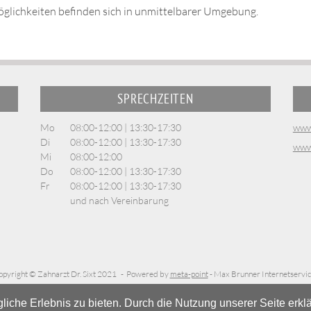
möglichkeiten befinden sich in unmittelbarer Umgebung.
SPRECHZEITEN
Mo
08:00-12:00 | 13:30-17:30
www
Di
08:00-12:00 | 13:30-17:30
www
Mi
08:00-12:00
Do
08:00-12:00 | 13:30-17:30
Fr
08:00-12:00 | 13:30-17:30
und nach Vereinbarung
opyright © Zahnarzt Dr. Sixt 2021 - Powered by
meta-point
- Max Brunner Internetservic
he Erlebnis zu bieten. Durch die Nutzung unserer Seite erklär