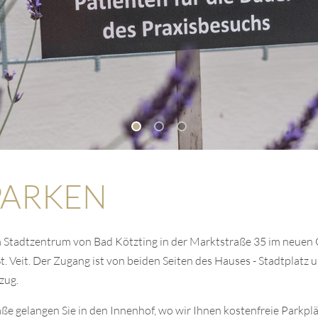
PARKEN
im Stadtzentrum von Bad Kötzting in der Marktstraße 35 im neuen
 Veit. Der Zugang ist von beiden Seiten des Hauses - Stadtplatz u
zug.
ße gelangen Sie in den Innenhof, wo wir Ihnen kostenfreie Parkpl