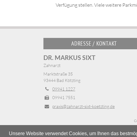
Verfügung stellen. Viele weitere Park
ADRESSE / KONTAKT
DR. MARKUS SIXT
Zahnarzt
Marktstraße 35
93444 Bad Kötzting
09941 1227
09941 7551
praxis@zahnarzt-sixt-koetzting.de
C
Unsere Website verwendet Cookies, um Ihnen das bestmöglic