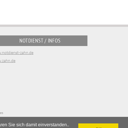
NOTDIENST / INFOS
.notdienst-zahn.de
.zahn.de
es
en Sie sich damit einverstanden..